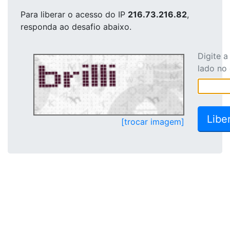
Para liberar o acesso
do IP
216.73.216.82
,
responda ao desafio abaixo.
Digite 
lado no
[trocar imagem]