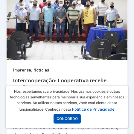
,
Imprensa
Notícias
Intercooperação: Cooperativa recebe
Coafocana
Nós respeitamos sua privacidade. Nós usamos cookies e outras
01/10/2021
tecnologias semelhantes para melhorar a sua experiência em nossos
serviços. Ao utilizar nossos serviços, você está ciente dessa
A Cooperativa Agropecuária Vale do Rio Doce,
Política de Privacidade
funcionalidade. Conheça nossa
.
durante os dias 27 e 28 de setembro, recebeu a
CONCORDO
comitiva dos cooperados e diretores da Cooperativa
dos Fornecedores de Cana-de-Açúcar (Coafocana)