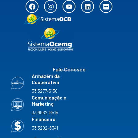
F
I
Y
L
F
a
n
o
i
l
c
s
u
n
i
e
t
t
k
c
b
a
u
e
k
o
g
b
d
r
o
r
e
i
k
a
n
m
Fale Conosco
Armazém da
Cooperativa
33 3277-5130
Comunicação e
Marketing
33 9962-8515
Financeiro
33 3202-8341