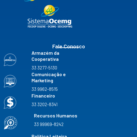
b
a
u
e
k
o
g
b
d
r
o
r
e
i
k
a
n
m
Fale Conosco
Armazém da
Cooperativa
33 3277-5130
Comunicação e
Marketing
33 9962-8515
Financeiro
33 3202-8341
Recursos Humanos
33 99969-8242
Política Leiteira