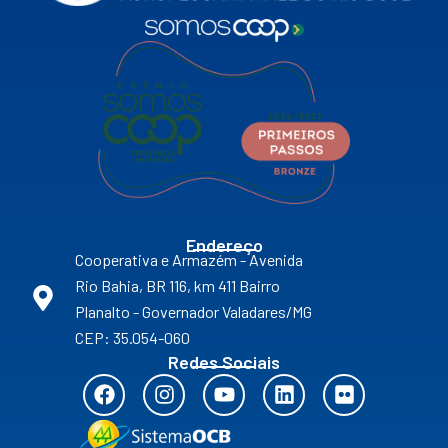
Endereço
Cooperativa e Armazém - Avenida
Rio Bahia, BR 116, km 411 Bairro
Planalto - Governador Valadares/MG
CEP: 35.054-060
Redes Sociais
F
I
Y
L
F
a
n
o
i
l
c
s
u
n
i
e
t
t
k
c