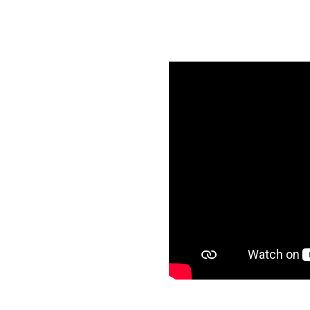
bastecimento da Cooperativa
s produtores rurais do Vale do
ra adubos, rações, sementes,
ado e excelentes preços e
nto.