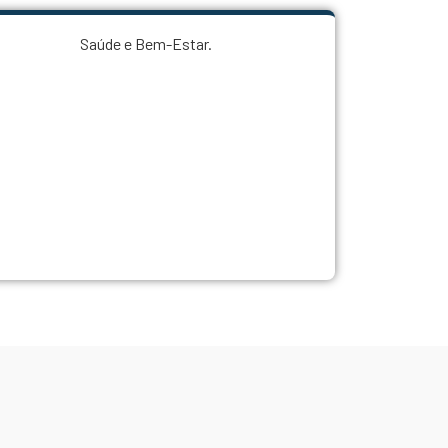
Objetivo de Desenvolvimento Sustentável
Saúde e Bem-Estar.
etivo de Desenvolvimento Sustentável