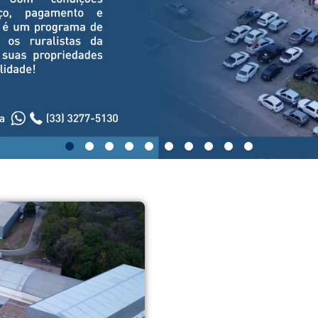
Nossa históri
Nossa história começou em 1
produtores, pioneiros do coo
Cooperativa Agropecuária 
captando cerca de 6 milhões de
cooperados e quase 400 colab