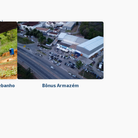
o
!
ebanho
Bônus Armazém