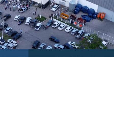
a
959, com
Luiz de Castro Côrtes
e 186
perativismo em Governador Valadares. A
Vale do Rio Doce
atua de forma sustentável,
 litros de leite por mês, com mais de 1.100
oradores.