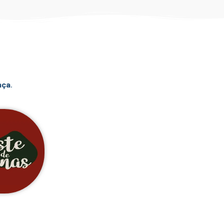
nça
.