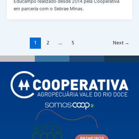
Educampo realizado desde 2014 pela Cooperativa
em parceria com o Sebrae Minas.
2
5
Next
→
1
…