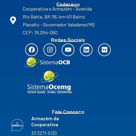
Endereço
Cooperativa e Armazém - Avenida
Rio Bahia, BR 116, km 411 Bairro
Planalto - Governador Valadares/MG
CEP: 35.054-060
Redes Sociais
F
I
Y
L
F
a
n
o
i
l
c
s
u
n
i
e
t
t
k
c
b
a
u
e
k
o
g
b
d
r
o
r
e
i
k
a
n
m
Fale Conosco
Armazém da
Cooperativa
33 3277-5130