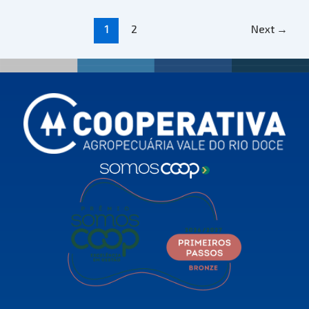
2
Next
→
1