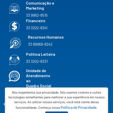
Comunicação e
Marketing
33 9962-8515
Financeiro
33 3202-8341
Recursos Humanos
33 99969-8242
Política Leiteira
33 3202-8331
Unidade de
Atendimento
ao
Quadro Social
33 3202-8327
Nós respeitamos sua privacidade. Nós usamos cookies e outras
tecnologias semelhantes para melhorar a sua experiência em nossos
serviços. Ao utilizar nossos serviços, você está ciente dessa
© 2026 COOPERATIVA AGROPECUÁRIA VALE DO
Política de Privacidade
funcionalidade. Conheça nossa
.
RIO DOCE LTDA - CNPJ 20.598.645/0033-62