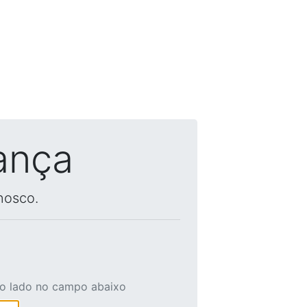
ança
nosco.
ao lado no campo abaixo