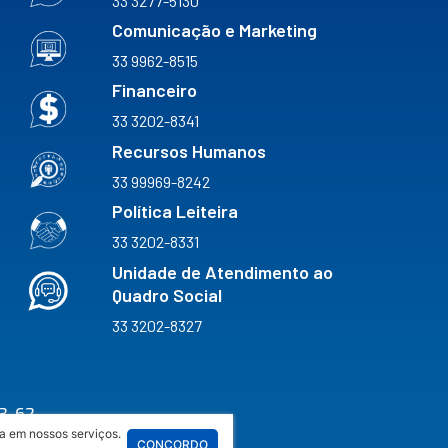
33 3277-5130
Comunicação e Marketing
33 9962-8515
Financeiro
33 3202-8341
Recursos Humanos
33 99969-8242
Política Leiteira
33 3202-8331
Unidade de Atendimento ao
Quadro Social
33 3202-8327
3-62
a em nossos serviços.
CONCORDO