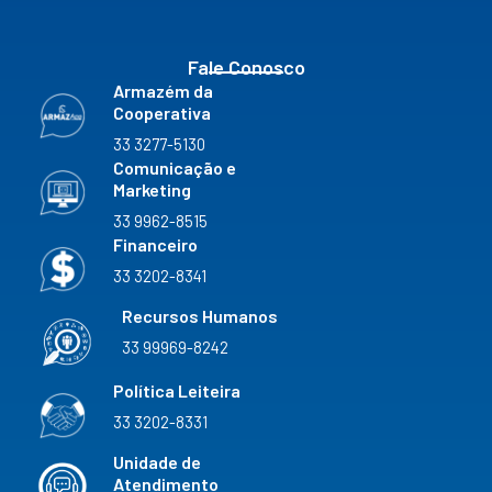
m
Fale Conosco
Armazém da
Cooperativa
33 3277-5130
Comunicação e
Marketing
33 9962-8515
Financeiro
33 3202-8341
Recursos Humanos
33 99969-8242
Política Leiteira
33 3202-8331
Unidade de
Atendimento