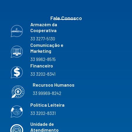
m
Fale Conosco
Armazém da
Cooperativa
33 3277-5130
Comunicação e
Marketing
33 9962-8515
Financeiro
33 3202-8341
Recursos Humanos
33 99969-8242
Política Leiteira
33 3202-8331
Unidade de
Atendimento