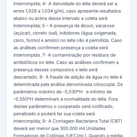
interrompida; 4- A densidade do leite deverá ser a
entre 1,028 a 1,034 g/mL caso apresente resultados
abaixo ou acima desse intervalo a coleta será
interrompida; 5 – A presença de álcool, sacarose
(açúcar), cloreto (sal), inibidores (água oxigenada,
cloro, formol e amido) no leite não é permitida. Caso
as análises confirmem presença a coleta será
interrompida. 7- A contaminação por resíduos de
antibióticos no leite. Caso as análises confirmem a
presença desses compostos o leite será
descartado. 8- A fraude de adição de água no leite é
determinada pela análise denominada crioscopia. Os
parâmetros máximo de -0,530ºH e mínimo de
-0,550ºH determinam a normalidade do leite. Fora
destes parâmetros o cooperado será notificado,
penalizado e poderá ter sua coleta será
interrompida; 9- A Contagem Bacteriana Total (CBT)
deverá ser menor que 300.000 mil Unidades
Formadoras de Colônias (UFC/mL). Quando a média