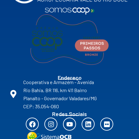
Endereço
Cooperativa e Armazém - Avenida
Rio Bahia, BR 116, km 411 Bairro
Planalto - Governador Valadares/MG
CEP: 35.054-060
Redes Sociais
F
I
Y
L
F
a
n
o
i
l
c
s
u
n
i