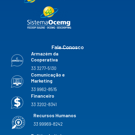
e
t
t
k
c
b
a
u
e
k
o
g
b
d
r
o
r
e
i
k
a
n
m
Fale Conosco
Armazém da
Cooperativa
33 3277-5130
Comunicação e
Marketing
33 9962-8515
Financeiro
33 3202-8341
Recursos Humanos
33 99969-8242