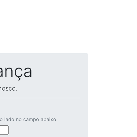
ança
nosco.
ao lado no campo abaixo