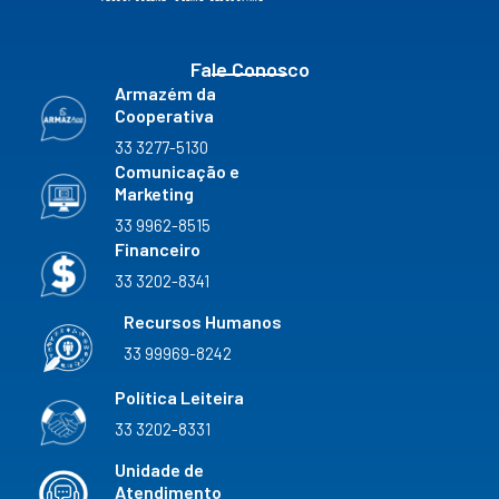
m
Fale Conosco
Armazém da
Cooperativa
33 3277-5130
Comunicação e
Marketing
33 9962-8515
Financeiro
33 3202-8341
Recursos Humanos
33 99969-8242
Política Leiteira
33 3202-8331
Unidade de
Atendimento