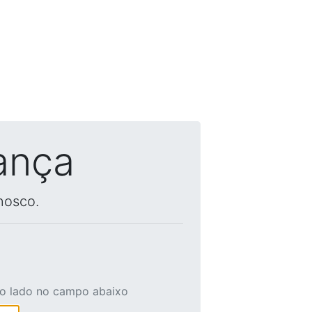
ança
nosco.
ao lado no campo abaixo