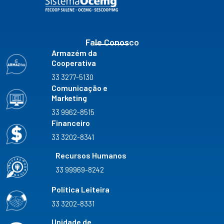
k
a
n
m
Fale Conosco
Armazém da
Cooperativa
33 3277-5130
Comunicação e
Marketing
33 9962-8515
Financeiro
33 3202-8341
Recursos Humanos
33 99969-8242
Política Leiteira
33 3202-8331
Unidade de