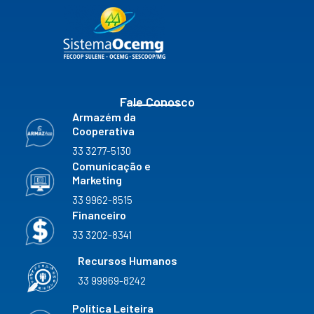
b
a
u
e
k
o
g
b
d
r
o
r
e
i
k
a
n
m
Fale Conosco
Armazém da
Cooperativa
33 3277-5130
Comunicação e
Marketing
33 9962-8515
Financeiro
33 3202-8341
Recursos Humanos
33 99969-8242
Política Leiteira