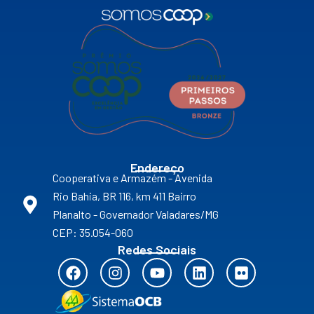
Endereço
Cooperativa e Armazém - Avenida
Rio Bahia, BR 116, km 411 Bairro
Planalto - Governador Valadares/MG
CEP: 35.054-060
Redes Sociais
F
I
Y
L
F
a
n
o
i
l
c
s
u
n
i
e
t
t
k
c