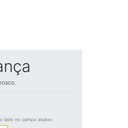
ança
nosco.
ao lado no campo abaixo