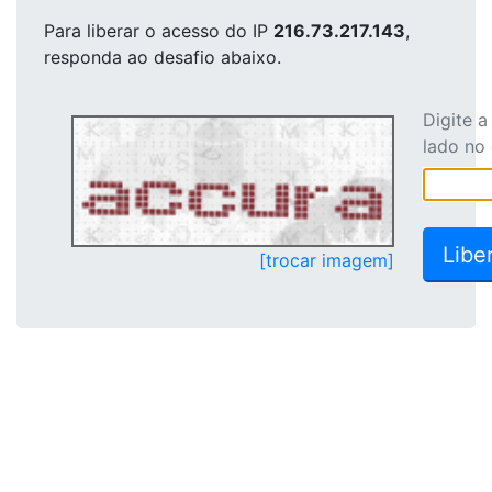
Para liberar o acesso
do IP
216.73.217.143
,
responda ao desafio abaixo.
Digite 
lado no
[trocar imagem]