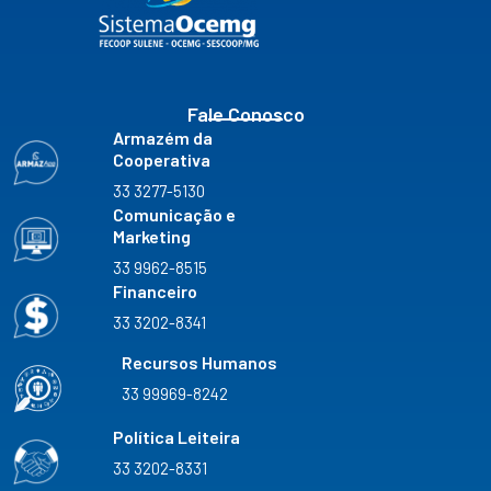
o
r
e
i
k
a
n
m
Fale Conosco
Armazém da
Cooperativa
33 3277-5130
Comunicação e
Marketing
33 9962-8515
Financeiro
33 3202-8341
Recursos Humanos
33 99969-8242
Política Leiteira
33 3202-8331