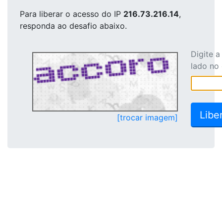
Para liberar o acesso
do IP
216.73.216.14
,
responda ao desafio abaixo.
Digite 
lado no
[trocar imagem]