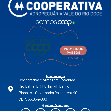
Endereço
Cooperativa e Armazém - Avenida
Rio Bahia, BR 116, km 411 Bairro
Planalto - Governador Valadares/MG
CEP: 35.054-060
Redes Sociais
F
I
Y
L
F