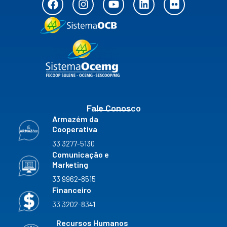
a
n
o
i
l
c
s
u
n
i
e
t
t
k
c
b
a
u
e
k
o
g
b
d
r
o
r
e
i
k
a
n
m
Fale Conosco
Armazém da
Cooperativa
33 3277-5130
Comunicação e
Marketing
33 9962-8515
Financeiro
33 3202-8341
Recursos Humanos