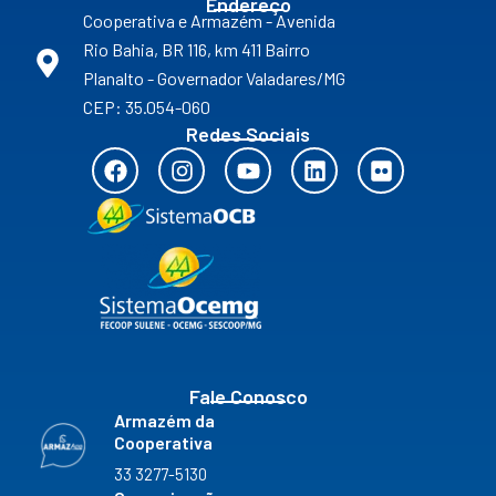
Endereço
Cooperativa e Armazém - Avenida
Rio Bahia, BR 116, km 411 Bairro
Planalto - Governador Valadares/MG
CEP: 35.054-060
Redes Sociais
F
I
Y
L
F
a
n
o
i
l
c
s
u
n
i
e
t
t
k
c
b
a
u
e
k
o
g
b
d
r
o
r
e
i
k
a
n
m
Fale Conosco
Armazém da
Cooperativa
33 3277-5130