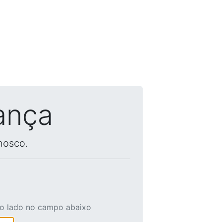
ança
nosco.
ao lado no campo abaixo