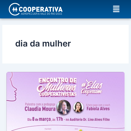
Ir
Menu
para
o
conteúdo
dia da mulher