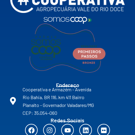
Endereço
Cooperativa e Armazém - Avenida
Rio Bahia, BR 116, km 411 Bairro
Planalto - Governador Valadares/MG
CEP: 35.054-060
Redes Sociais
F
I
Y
L
F
a
n
o
i
l