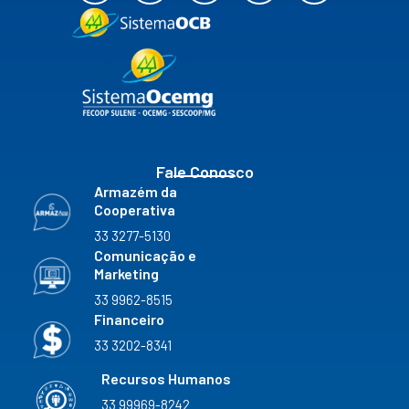
c
s
u
n
i
e
t
t
k
c
b
a
u
e
k
o
g
b
d
r
o
r
e
i
k
a
n
m
Fale Conosco
Armazém da
Cooperativa
33 3277-5130
Comunicação e
Marketing
33 9962-8515
Financeiro
33 3202-8341
Recursos Humanos
33 99969-8242