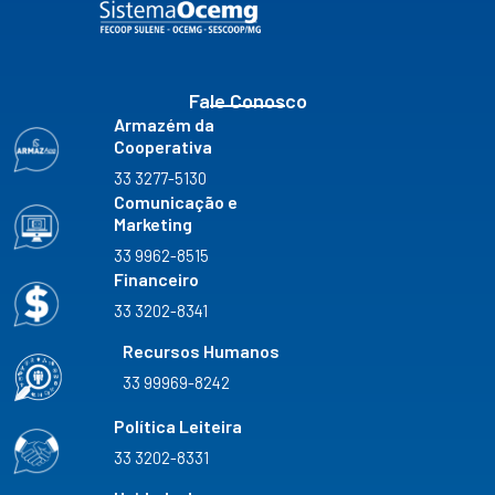
o
r
e
i
k
a
n
m
Fale Conosco
Armazém da
Cooperativa
33 3277-5130
Comunicação e
Marketing
33 9962-8515
Financeiro
33 3202-8341
Recursos Humanos
33 99969-8242
Política Leiteira
33 3202-8331