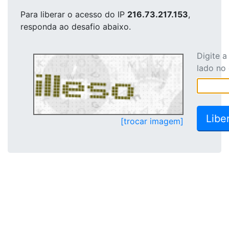
Para liberar o acesso
do IP
216.73.217.153
,
responda ao desafio abaixo.
Digite 
lado no
[trocar imagem]