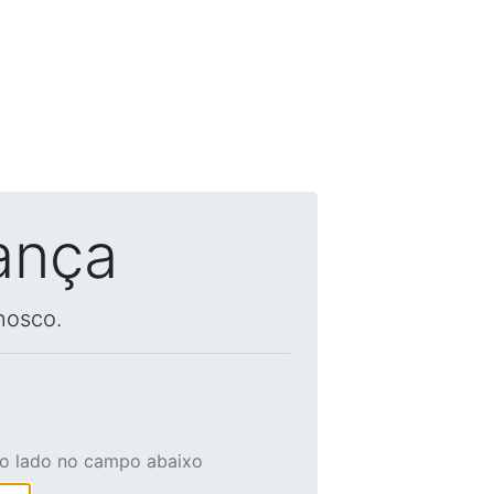
ança
nosco.
ao lado no campo abaixo