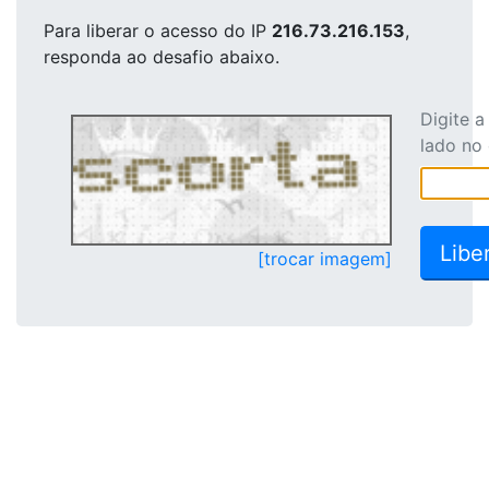
Para liberar o acesso
do IP
216.73.216.153
,
responda ao desafio abaixo.
Digite 
lado no
[trocar imagem]