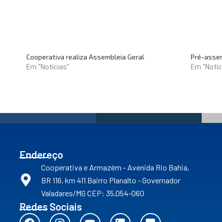
Cooperativa realiza Assembleia Geral
Pré-asse
Em "Notícias"
Em "Notíc
Endereço
Cooperativa e Armazém - Avenida Rio Bahia,
BR 116, km 411 Bairro Planalto - Governador
Valadares/MG CEP: 35.054-060
Redes Sociais
F
I
Y
L
F