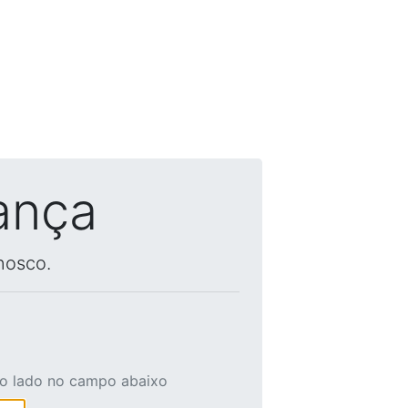
ança
nosco.
ao lado no campo abaixo