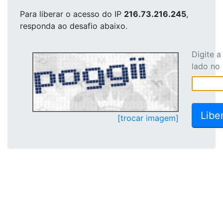
Para liberar o acesso
do IP
216.73.216.245
,
responda ao desafio abaixo.
Digite 
lado no
[trocar imagem]