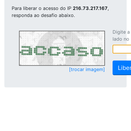
Para liberar o acesso
do IP
216.73.217.167
,
responda ao desafio abaixo.
Digite 
lado no
[trocar imagem]