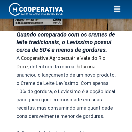
Ir
Menu
para
o
conteúdo
Quando comparado com os cremes de
leite tradicionais, o Levíssimo possui
cerca de 50% a menos de gorduras.
Cooperativa Agropecuária Vale do Rio
A
Doce
Ibituruna
, detentora da marca
anunciou o lançamento de um novo produto,
o Creme de Leite Levíssimo. Com apenas
10% de gordura, o Levíssimo é a opção ideal
para quem quer cremosidade em suas
receitas, mas consumindo uma quantidade
consideravelmente menor de gorduras.