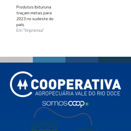
Produtos Ibituruna
traçam metas para
2023 no sudeste do
país
Em "Imprensa"