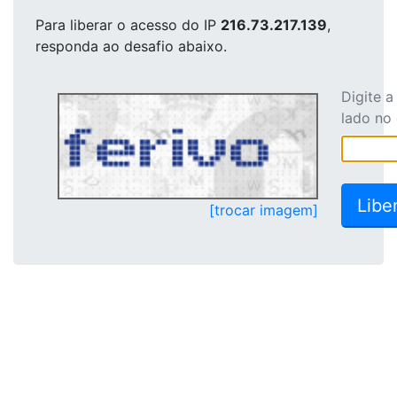
Para liberar o acesso
do IP
216.73.217.139
,
responda ao desafio abaixo.
Digite 
lado no
[trocar imagem]