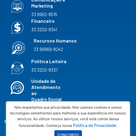
Marketing
33 9962-8515
Financeiro
33 3202-8341
Recursos Humanos
33 99969-8242
Política Leiteira
33 3202-8331
Unidade de
Atendimento
ao
Quadro Social
33 3202-8327
Nós respeitamos sua privacidade. Nós usamos cookies e outras
tecnologias semelhantes para melhorar a sua experiência em nossos
serviços. Ao utilizar nossos serviços, você está ciente dessa
© 2026 COOPERATIVA AGROPECUÁRIA VALE DO
Política de Privacidade
funcionalidade. Conheça nossa
.
RIO DOCE LTDA - CNPJ 20.598.645/0033-62
CONCORDO