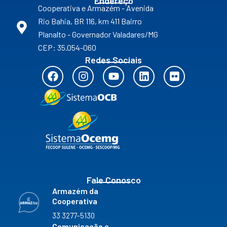
Endereço
Cooperativa e Armazém - Avenida
Rio Bahia, BR 116, km 411 Bairro
Planalto - Governador Valadares/MG
CEP: 35.054-060
Redes Sociais
F
I
Y
L
F
a
n
o
i
l
c
s
u
n
i
e
t
t
k
c
b
a
u
e
k
o
g
b
d
r
o
r
e
i
k
a
n
m
Fale Conosco
Armazém da
Cooperativa
33 3277-5130
Comunicação e