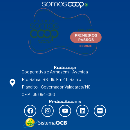
Endereço
Cooperativa e Armazém - Avenida
Rio Bahia, BR 116, km 411 Bairro
Planalto - Governador Valadares/MG
CEP: 35.054-060
Redes Sociais
F
I
Y
L
F
a
n
o
i
l
c
s
u
n
i
e
t
t
k
c