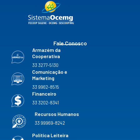
b
a
u
e
k
o
g
b
d
r
o
r
e
i
k
a
n
m
Fale Conosco
Armazém da
Cooperativa
33 3277-5130
Comunicação e
Marketing
33 9962-8515
Financeiro
33 3202-8341
Recursos Humanos
33 99969-8242
Política Leiteira