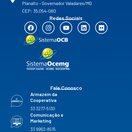
Planalto - Governador Valadares/MG
CEP: 35.054-060
Redes Sociais
F
I
Y
L
F
a
n
o
i
l
c
s
u
n
i
e
t
t
k
c
b
a
u
e
k
o
g
b
d
r
o
r
e
i
k
a
n
m
Fale Conosco
Armazém da
Cooperativa
33 3277-5130
Comunicação e
Marketing
33 9962-8515