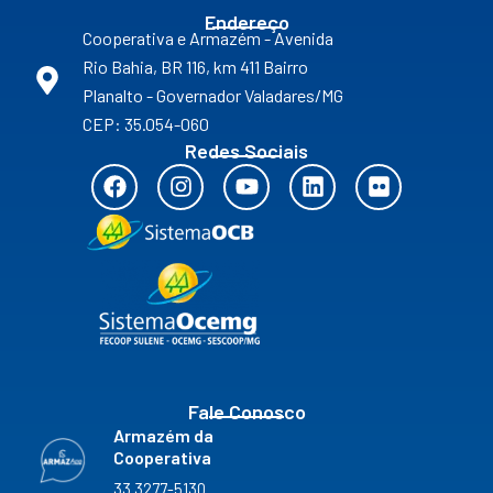
Endereço
Cooperativa e Armazém - Avenida
Rio Bahia, BR 116, km 411 Bairro
Planalto - Governador Valadares/MG
CEP: 35.054-060
Redes Sociais
F
I
Y
L
F
a
n
o
i
l
c
s
u
n
i
e
t
t
k
c
b
a
u
e
k
o
g
b
d
r
o
r
e
i
k
a
n
m
Fale Conosco
Armazém da
Cooperativa
33 3277-5130