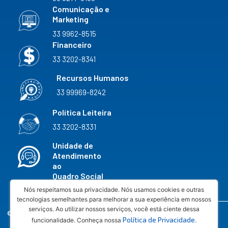
Comunicação e
Marketing
33 9962-8515
Financeiro
33 3202-8341
Recursos Humanos
33 99969-8242
Política Leiteira
33 3202-8331
Unidade de
Atendimento
ao
Quadro Social
33 3202-8327
Nós respeitamos sua privacidade. Nós usamos cookies e outras
tecnologias semelhantes para melhorar a sua experiência em nossos
serviços. Ao utilizar nossos serviços, você está ciente dessa
© 2026 COOPERATIVA AGROPECUÁRIA VALE DO
Política de Privacidade
funcionalidade. Conheça nossa
.
RIO DOCE LTDA - CNPJ 20.598.645/0033-62