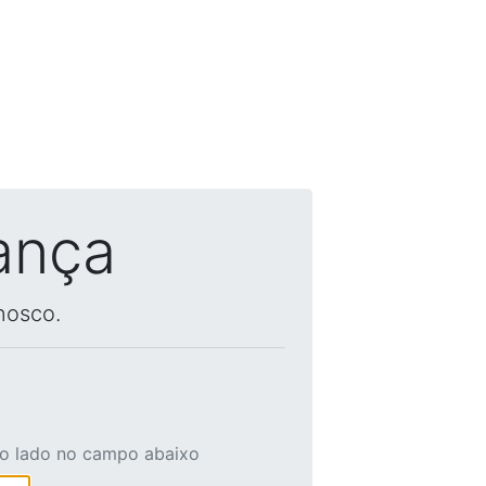
ança
nosco.
ao lado no campo abaixo