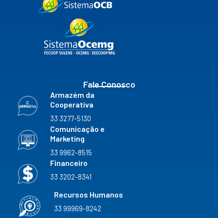
e
t
t
k
c
b
a
u
e
k
o
g
b
d
r
o
r
e
i
k
a
n
m
Fale Conosco
Armazém da
Cooperativa
33 3277-5130
Comunicação e
Marketing
33 9962-8515
Financeiro
33 3202-8341
Recursos Humanos
33 99969-8242