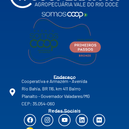
Endereço
Cooperativa e Armazém - Avenida
Rio Bahia, BR 116, km 411 Bairro
Planalto - Governador Valadares/MG
CEP: 35.054-060
Redes Sociais
F
I
Y
L
F
a
n
o
i
l
c
s
u
n
i