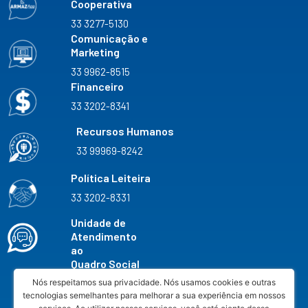
Cooperativa
33 3277-5130
Comunicação e
Marketing
33 9962-8515
Financeiro
33 3202-8341
Recursos Humanos
33 99969-8242
Política Leiteira
33 3202-8331
Unidade de
Atendimento
ao
Quadro Social
33 3202-8327
Nós respeitamos sua privacidade. Nós usamos cookies e outras
tecnologias semelhantes para melhorar a sua experiência em nossos