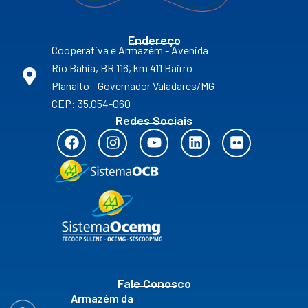
Endereço
Cooperativa e Armazém - Avenida
Rio Bahia, BR 116, km 411 Bairro
Planalto - Governador Valadares/MG
CEP: 35.054-060
Redes Sociais
F
I
Y
L
F
a
n
o
i
l
c
s
u
n
i
e
t
t
k
c
b
a
u
e
k
o
g
b
d
r
o
r
e
i
k
a
n
m
Fale Conosco
Armazém da