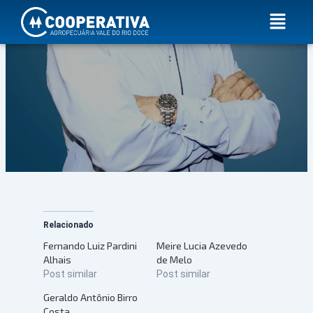
Ir
Menu
para
o
conteúdo
Relacionado
Fernando Luiz Pardini
Meire Lucia Azevedo
Alhais
de Melo
Post similar
Post similar
Geraldo Antônio Birro
Costa