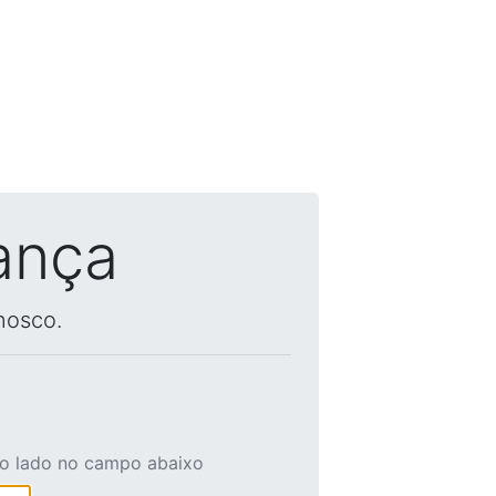
ança
nosco.
ao lado no campo abaixo