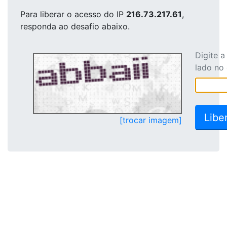
Para liberar o acesso
do IP
216.73.217.61
,
responda ao desafio abaixo.
Digite 
lado no
[trocar imagem]