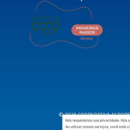
© 2026 COOPERATIVA AGROPEC
Nós respeitamos sua privacidade. Nós u
A
Ao utilizar nossos serviços, você está