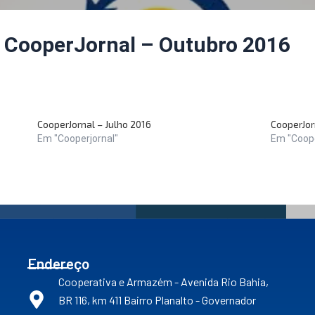
CooperJornal – Outubro 2016
CooperJornal – Julho 2016
CooperJor
Em "Cooperjornal"
Em "Coope
Endereço
Cooperativa e Armazém - Avenida Rio Bahia,
BR 116, km 411 Bairro Planalto - Governador