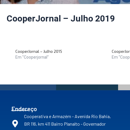
CooperJornal – Julho 2019
CooperJornal – Julho 2015
CooperJor
Em "Cooperjornal"
Em "Coope
Endereço
Cooperativa e Armazém - Avenida Rio Bahia,
BR 116, km 411 Bairro Planalto - Governador