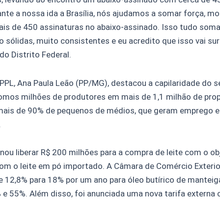
tante a nossa ida a Brasília, nós ajudamos a somar força, 
s de 450 assinaturas no abaixo-assinado. Isso tudo somad
sólidas, muito consistentes e eu acredito que isso vai surt
o Distrito Federal.
PPL, Ana Paula Leão (PP/MG), destacou a capilaridade do se
omos milhões de produtores em mais de 1,1 milhão de prop
e mais de 90% de pequenos de médios, que geram emprego e 
.
nou liberar R$ 200 milhões para a compra de leite com o ob
o com o leite em pó importado. A Câmara de Comércio Exter
 12,8% para 18% por um ano para óleo butírico de manteiga
e 55%. Além disso, foi anunciada uma nova tarifa externa