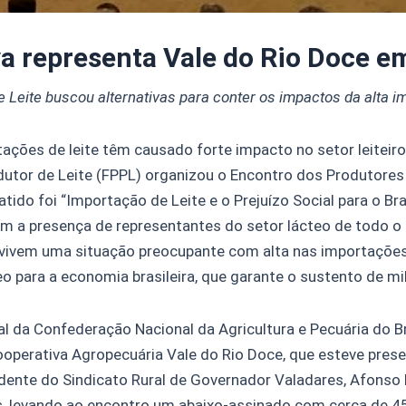
a representa Vale do Rio Doce em
 Leite buscou alternativas para conter os impactos da alta i
ões de leite têm causado forte impacto no setor leiteiro d
tor de Leite (FPPL) organizou o Encontro dos Produtores B
atido foi “Importação de Leite e o Prejuízo Social para o Br
m a presença de representantes do setor lácteo de todo o p
e vivem uma situação preocupante com alta nas importações.
 para a economia brasileira, que garante o sustento de mil
l da Confederação Nacional da Agricultura e Pecuária do B
ooperativa Agropecuária Vale do Rio Doce, que esteve prese
dente do Sindicato Rural de Governador Valadares, Afonso
s, levando ao encontro um abaixo-assinado com cerca de 4