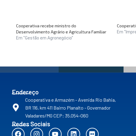
Cooperativa recebe ministro do
Cooperati
Desenvolvimento Agrário e Agricultura Familiar
Em "Impr
Em "Gestão em Agronegócio"
Endereço
Cooperativa e Armazém - Avenida Rio Bahia,
BR 116, km 411 Bairro Planalto - Governador
Valadares/MG CEP: 35.054-060
Redes Sociais
F
I
Y
L
F