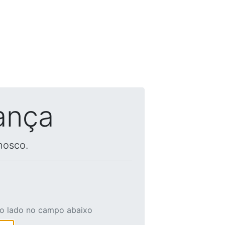
ança
nosco.
ao lado no campo abaixo