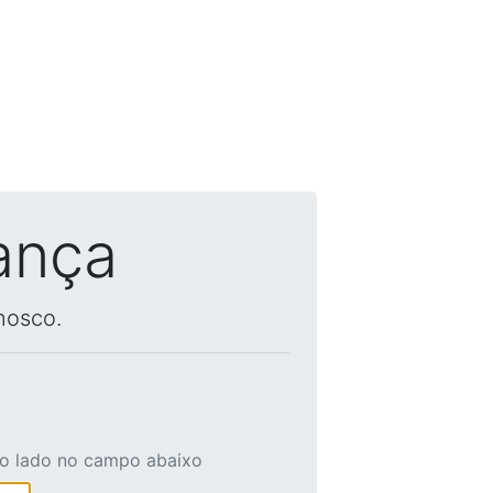
ança
nosco.
ao lado no campo abaixo