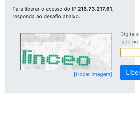
Para liberar o acesso
do IP
216.73.217.61
,
responda ao desafio abaixo.
Digite 
lado no
[trocar imagem]